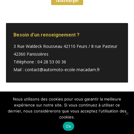
Télécharger
Besoin d’un renseignement ?
3 Rue Waldeck Rousseau 42110 Feurs / 8 rue Pasteur
42360 Panissières
Téléphone : 04 28 53 00 36
Mail : contact@automoto-ecole-macadam.fr
Nous utilisons des cookies pour vous garantir la meilleure
expérience sur notre site. Si vous continuez à utiliser ce
@
Kalitys Multimédia copyright
dernier, nous considérerons que vous acceptez l'utilisation des
cookies.
Menu footer
Ok
RAPPEL GRATUIT